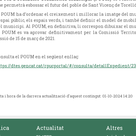
e permetrà esbossar el futur del poble de Sant Vicenç de Torelló
 POUM ha d’ordenar el creixement i millorar la imatge del muni
espai públic, els espais verds, i també definir el model de mobi
l municipi. Al POUM, en definitiva, li correspon dibuixar el mu
l POUM es va aprovar definitivament per la Comissió Territo
ssió de 15 de març de 2021.
nsulta el POUM en el següent enllaç:
ttps://dtes.gencat.cat/rpucportal/#/consulta/detallExpedient/
ta i hora de la darrera actualització d'aquest contingut:
01-10-2024 14:20
nica
Actualitat
Altres