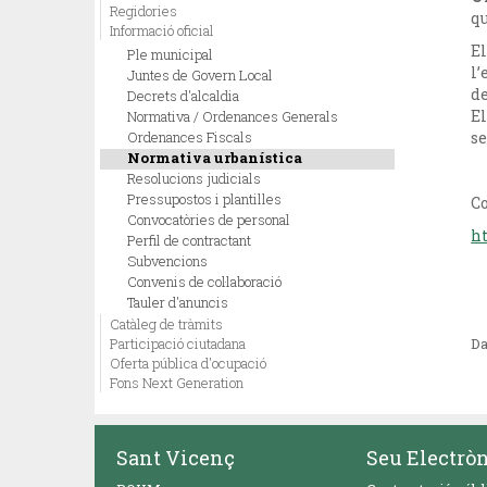
Regidories
qu
Informació oficial
El
Ple municipal
l’
Juntes de Govern Local
de
Decrets d'alcaldia
E
Normativa / Ordenances Generals
Ordenances Fiscals
se
Normativa urbanística
Resolucions judicials
Pressupostos i plantilles
Co
Convocatòries de personal
h
Perfil de contractant
Subvencions
Convenis de col·laboració
Tauler d'anuncis
Catàleg de tràmits
Participació ciutadana
Da
Oferta pública d'ocupació
Fons Next Generation
Sant Vicenç
Seu Electrò