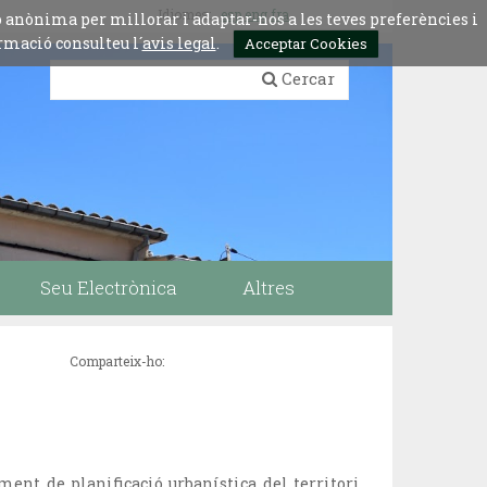
Idiomes:
esp
eng
fra
ó anònima per millorar i adaptar-nos a les teves preferències i
rmació consulteu l´
avis legal
.
Acceptar Cookies
Cercar
Seu Electrònica
Altres
Comparteix-ho:
ument de planificació urbanística del territori