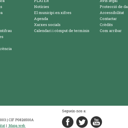
ica
PLATER
Avís legal
ls
Notícies
Protecció de d
ca
El municipi en xifres
Accessibilitat
Agenda
Contactar
Xarxes socials
Crèdits
ntifrau
Calendari i còmput de terminis
Com arribar
es
arència
Segueix-nos a:
90 003 | CIF P0826500A
itat
|
Mapa web