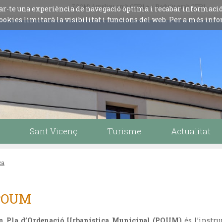
ZOOM: Amplieu amb CTRL+ / Reduïu amb CTRL-
iliar-te una experiència de navegació òptima i recabar informaci
ookies limitarà la visibilitat i funcions del web. Per a més info
Sant Vicenç
Turisme
Actualitat
ca
POUM
n Pla d’Ordenació Urbanística Municipal (POUM)
és l’instr