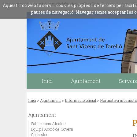
Data i hora oficials: 06/08/2026
02:59
Aquest lloc web fa servir cookies pròpies i de tercers per fac
pautes de navegació. Navegar sense acceptar les c
Inici
Ajuntament
Serveis
Inici
>
Ajuntament
>
Informació oficial
>
Normativa urbanísti
Ajuntament
Salutacions Alcalde
Equip i Acció de Govern
Consistori
U