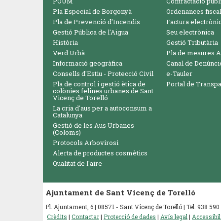
POUM
Contractació públ
Pla Especial de Borgonyà
Ordenances fisca
Pla de Prevenció d'Incendis
Factura electròni
Gestió Pública de l'Aigua
Seu electrònica
Història
Gestió Tributària
Verd Urbà
Pla de mesures A
Informació geogràfica
Canal de Denúnci
Consells d'Estiu - Protecció Civil
e-Tauler
Pla de control i gestió ètica de
Portal de Transp
colònies felines urbanes de Sant
Vicenç de Torelló
La cria d'aus per a autoconsum a
Catalunya
Gestió de les Aus Urbanes
(Coloms)
Protocols Arbovirosi
Alerta de productes cosmètics
Qualitat de l'aire
Ajuntament de Sant Vicenç de Torelló
Pl. Ajuntament, 6 | 08571 - Sant Vicenç de Torelló | Tel. 938 5
Crèdits
|
Contactar
|
Protecció de dades
|
Avís legal
|
Accessibil