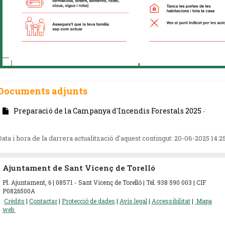
Documents adjunts
Preparació de la Campanya d'Incendis Forestals 2025
-
Data i hora de la darrera actualització d'aquest contingut:
20-06-2025 14:2
Ajuntament de Sant Vicenç de Torelló
Pl. Ajuntament, 6 | 08571 - Sant Vicenç de Torelló | Tel. 938 590 003 | CIF
P0826500A
Crèdits
|
Contactar
|
Protecció de dades
|
Avís legal
|
Accessibilitat
|
Mapa
web