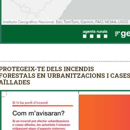
________________________________________________________
PROTEGEIX-TE DELS INCENDIS
FORESTALS EN URBANITZACIONS I CASE
AÏLLADES