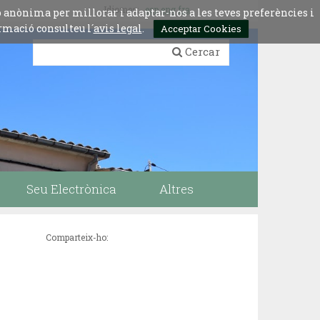
Idiomes:
esp
eng
fra
ó anònima per millorar i adaptar-nos a les teves preferències i
rmació consulteu l´
avis legal
.
Acceptar Cookies
Cercar
Seu Electrònica
Altres
Comparteix-ho: