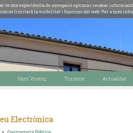
ZOOM: Amplieu amb CTRL+ / Reduïu amb CTRL-
iliar-te una experiència de navegació òptima i recabar informaci
ookies limitarà la visibilitat i funcions del web. Per a més info
Sant Vicenç
Turisme
Actualitat
eu Electrònica
Contractació Pública