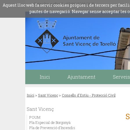
Data i hora oficials: 07/08/2026
09:41
Aquest lloc web fa servir cookies pròpies i de tercers per fac
pautes de navegació. Navegar sense acceptar les c
Inici
Ajuntament
Serveis
Inici
>
Sant Vicenç
>
Consells d'Estiu - Protecció Civil
Sant Vicenç
S
POUM
Pla Especial de Borgonyà
Pla de Prevenció d'Incendis