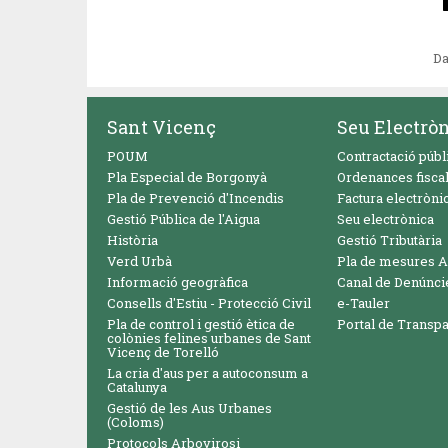
Da
Sant Vicenç
Seu Electrò
POUM
Contractació públ
Pla Especial de Borgonyà
Ordenances fisca
Pla de Prevenció d'Incendis
Factura electròni
Gestió Pública de l'Aigua
Seu electrònica
Història
Gestió Tributària
Verd Urbà
Pla de mesures A
Informació geogràfica
Canal de Denúnci
Consells d'Estiu - Protecció Civil
e-Tauler
Pla de control i gestió ètica de
Portal de Transp
colònies felines urbanes de Sant
Vicenç de Torelló
La cria d'aus per a autoconsum a
Catalunya
Gestió de les Aus Urbanes
(Coloms)
Protocols Arbovirosi