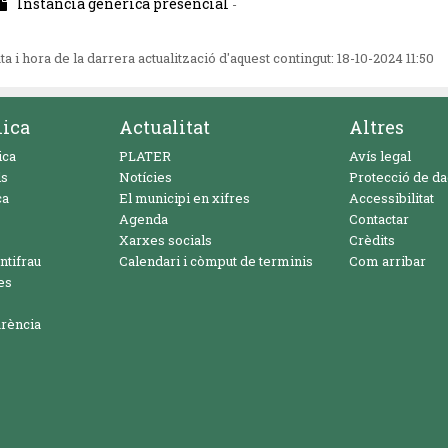
Instància genèrica presencial
-
ta i hora de la darrera actualització d'aquest contingut:
18-10-2024 11:50
nica
Actualitat
Altres
ica
PLATER
Avís legal
ls
Notícies
Protecció de d
ca
El municipi en xifres
Accessibilitat
Agenda
Contactar
Xarxes socials
Crèdits
ntifrau
Calendari i còmput de terminis
Com arribar
es
arència