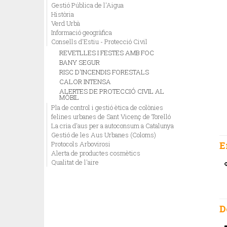
Gestió Pública de l'Aigua
Història
Verd Urbà
Informació geogràfica
Consells d'Estiu - Protecció Civil
REVETLLES I FESTES AMB FOC
BANY SEGUR
RISC D'INCENDIS FORESTALS
CALOR INTENSA
ALERTES DE PROTECCIÓ CIVIL AL
MÒBIL
Pla de control i gestió ètica de colònies
felines urbanes de Sant Vicenç de Torelló
La cria d'aus per a autoconsum a Catalunya
Gestió de les Aus Urbanes (Coloms)
Protocols Arbovirosi
E
Alerta de productes cosmètics
Qualitat de l'aire
D