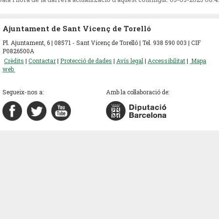
Ajuntament de Sant Vicenç de Torelló
Pl. Ajuntament, 6 | 08571 - Sant Vicenç de Torelló | Tel. 938 590 003 | CIF
P0826500A
Crèdits
|
Contactar
|
Protecció de dades
|
Avís legal
|
Accessibilitat
|
Mapa
web
Segueix-nos a:
Amb la col·laboració de: