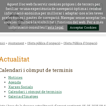
Aquest lloc web fa servir cookies pròpies i de tercers per
faciliar-te una experiència de navegació òptima i recabar
informació anònima per millorar i adaptar-nos a les teves
preferències i pautes de navegació. Navegar sense acceptar les
cookies limitarà la visibilitat i funcions del web. Per a més
informació consulteu l´
avis legal
.
Acceptar Cookies
Inici
>
Ajuntament
>
Oferta pública d'ocupació
>
Oferta Pública d'Ocupació
Actualitat
Calendari i còmput de terminis
Notícies
Agenda
Xarxes Socials
Calendari i còmput de terminis
Galeria d'Imatges
Data i hora de la darrera actualització d'aquest contingut:
05-05-2025 08:4