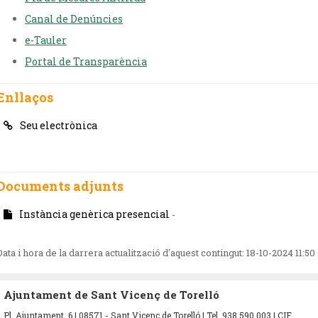
Canal de Denúncies
e-Tauler
Portal de Transparència
Enllaços
Seu electrònica
Documents adjunts
Instància genèrica presencial
-
Data i hora de la darrera actualització d'aquest contingut:
18-10-2024 11:50
Ajuntament de Sant Vicenç de Torelló
Pl. Ajuntament, 6 | 08571 - Sant Vicenç de Torelló | Tel. 938 590 003 | CIF