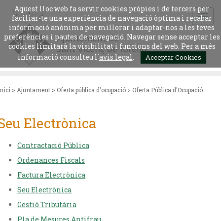
Aquest lloc web fa servir cookies pròpies i de tercers per
faciliar-te una experiència de navegació òptima i recabar
informació anònima per millorar i adaptar-nos a les teves
preferències i pautes de navegació. Navegar sense acceptar les
cookies limitarà la visibilitat i funcions del web. Per a més
informació consulteu l´
avis legal
.
Acceptar Cookies
Inici
>
Ajuntament
>
Oferta pública d'ocupació
>
Oferta Pública d'Ocupació
Seu Electrònica
Contractació Pública
Ordenances Fiscals
Factura Electrònica
Seu Electrònica
Gestió Tributària
Pla de Mesures Antifrau