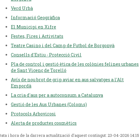
Verd Urbà
Informació Geogràfica
El Municipi en Xifre
Festes, Fires i Activitats
Teatre Casino i del Camp de Futbol de Borgonyà
Consells d'Estiu - Protecció Civil
Pla de control i gestió ètica de les colònies felines urbanes
de Sant Vicenç de Torelló
Avís de nou brot de grip aviar en aus salvatges a l'Alt
Empordà
La cria d'aus per a autoconsum a Catalunya
Gestió de les Aus Urbanes (Coloms)
Protocols Arbovirosi
Alerta de productes cosmètics
Data i hora de la darrera actualització d'aquest contingut:
23-04-2026 14:15