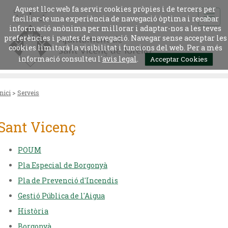
Aquest lloc web fa servir cookies pròpies i de tercers per
faciliar-te una experiència de navegació òptima i recabar
informació anònima per millorar i adaptar-nos a les teves
preferències i pautes de navegació. Navegar sense acceptar les
cookies limitarà la visibilitat i funcions del web. Per a més
informació consulteu l´
avis legal
.
Acceptar Cookies
Inici
>
Serveis
Sant Vicenç
POUM
Pla Especial de Borgonyà
Pla de Prevenció d'Incendis
Gestió Pública de l'Aigua
Història
Borgonyà