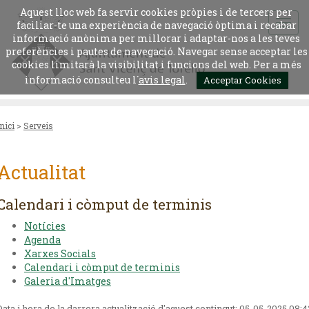
Aquest lloc web fa servir cookies pròpies i de tercers per
faciliar-te una experiència de navegació òptima i recabar
informació anònima per millorar i adaptar-nos a les teves
preferències i pautes de navegació. Navegar sense acceptar les
cookies limitarà la visibilitat i funcions del web. Per a més
informació consulteu l´
avis legal
.
Acceptar Cookies
Inici
>
Serveis
Actualitat
Calendari i còmput de terminis
Notícies
Agenda
Xarxes Socials
Calendari i còmput de terminis
Galeria d'Imatges
Data i hora de la darrera actualització d'aquest contingut:
05-05-2025 08:4