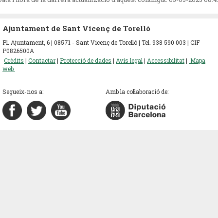
Ajuntament de Sant Vicenç de Torelló
Pl. Ajuntament, 6 | 08571 - Sant Vicenç de Torelló | Tel. 938 590 003 | CIF
P0826500A
Crèdits
|
Contactar
|
Protecció de dades
|
Avís legal
|
Accessibilitat
|
Mapa
web
Segueix-nos a:
Amb la col·laboració de: