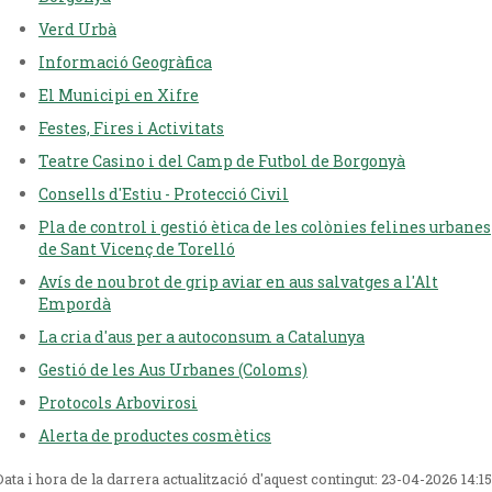
Verd Urbà
Informació Geogràfica
El Municipi en Xifre
Festes, Fires i Activitats
Teatre Casino i del Camp de Futbol de Borgonyà
Consells d'Estiu - Protecció Civil
Pla de control i gestió ètica de les colònies felines urbanes
de Sant Vicenç de Torelló
Avís de nou brot de grip aviar en aus salvatges a l'Alt
Empordà
La cria d'aus per a autoconsum a Catalunya
Gestió de les Aus Urbanes (Coloms)
Protocols Arbovirosi
Alerta de productes cosmètics
Data i hora de la darrera actualització d'aquest contingut:
23-04-2026 14:15