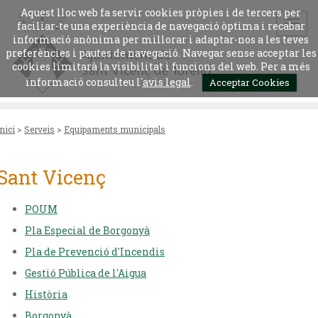
Aquest lloc web fa servir cookies pròpies i de tercers per
faciliar-te una experiència de navegació òptima i recabar
informació anònima per millorar i adaptar-nos a les teves
preferències i pautes de navegació. Navegar sense acceptar les
cookies limitarà la visibilitat i funcions del web. Per a més
informació consulteu l´
avis legal
.
Acceptar Cookies
Inici
>
Serveis
>
Equipaments municipals
Sant Vicenç
POUM
Pla Especial de Borgonyà
Pla de Prevenció d'Incendis
Gestió Pública de l'Aigua
Història
Borgonyà