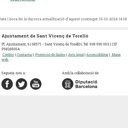
Data i hora de la darrera actualització d'aquest contingut:
15-10-2024 14:18
Ajuntament de Sant Vicenç de Torelló
Pl. Ajuntament, 6 | 08571 - Sant Vicenç de Torelló | Tel. 938 590 003 | CIF
P0826500A
Crèdits
|
Contactar
|
Protecció de dades
|
Avís legal
|
Accessibilitat
|
Mapa
web
Segueix-nos a:
Amb la col·laboració de: