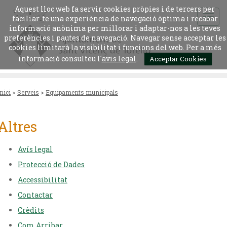
Aquest lloc web fa servir cookies pròpies i de tercers per
faciliar-te una experiència de navegació òptima i recabar
informació anònima per millorar i adaptar-nos a les teves
preferències i pautes de navegació. Navegar sense acceptar les
cookies limitarà la visibilitat i funcions del web. Per a més
informació consulteu l´
avis legal
.
Acceptar Cookies
Inici
>
Serveis
>
Equipaments municipals
Altres
Avís legal
Protecció de Dades
Accessibilitat
Contactar
Crèdits
Com Arribar