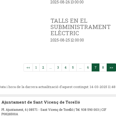
2025-08-26 13:00:00
TALLS EN EL
SUBMINISTRAMENT
ELÈCTRIC
2025-08-25 12:00:00
<<
1
2
...
3
4
5
...
6
7
8
>>
Data i hora de la darrera actualització d'aquest contingut:
14-03-2025 11:48
Ajuntament de Sant Vicenç de Torelló
Pl. Ajuntament, 6 | 08571 - Sant Vicenç de Torelló | Tel. 938 590 003 | CIF
P0826500A