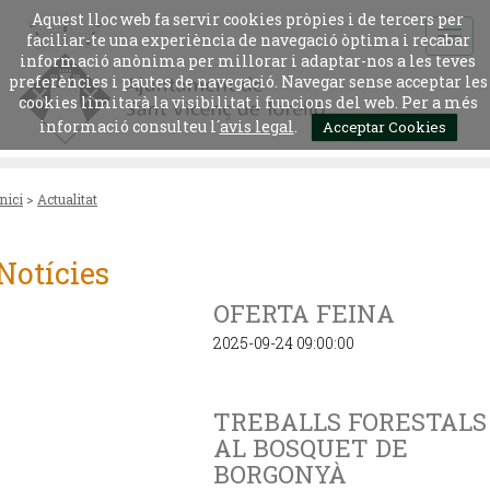
Aquest lloc web fa servir cookies pròpies i de tercers per
faciliar-te una experiència de navegació òptima i recabar
informació anònima per millorar i adaptar-nos a les teves
preferències i pautes de navegació. Navegar sense acceptar les
cookies limitarà la visibilitat i funcions del web. Per a més
informació consulteu l´
avis legal
.
Acceptar Cookies
Inici
>
Actualitat
Notícies
OFERTA FEINA
2025-09-24 09:00:00
TREBALLS FORESTALS
AL BOSQUET DE
BORGONYÀ