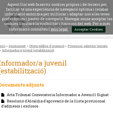
Aquest lloc web fa servir cookies pròpies i de tercers per
faciliar-te una experiència de navegació òptima i recabar
informació anònima per millorar i adaptar-nos a les teves
preferències i pautes de navegació. Navegar sense acceptar les
cookies limitarà la visibilitat i funcions del web. Per a més
informació consulteu l´
avis legal
.
Acceptar Cookies
Inici
>
Ajuntament
>
Oferta pública d'ocupació
>
Processos selectius tancats
>
Informador/a juvenil (estabilització)
Informador/a juvenil
(estabilització)
Documents adjunts
Acta Tribunal Convocatoria Informador a Juvenill Signat
-
Resolució d'Alcaldia d'aprovació de la llista provisional
d'admesos i exclosos
-