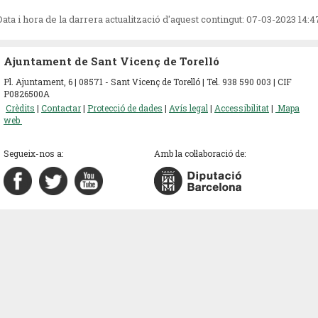
Data i hora de la darrera actualització d'aquest contingut:
07-03-2023 14:4
Ajuntament de Sant Vicenç de Torelló
Pl. Ajuntament, 6 | 08571 - Sant Vicenç de Torelló | Tel. 938 590 003 | CIF
P0826500A
Crèdits
|
Contactar
|
Protecció de dades
|
Avís legal
|
Accessibilitat
|
Mapa
web
Segueix-nos a:
Amb la col·laboració de: