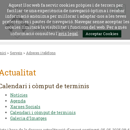
Aquest lloc web fa servir cookies pròpies i de tercers per
faciliar-te una experiència de navegació òptima i recabar
informació anònima per millorar i adaptar-nos a les teves
preferències i pautes de navegació. Navegar sense acceptar les
cookies limitarà la visibilitat i funcions del web. Per a més
informació consulteu l´
avis legal
.
Acceptar Cookies
Inici
>
Serveis
>
Adreces i telèfons
Actualitat
Calendari i còmput de terminis
Notícies
Agenda
Xarxes Socials
Calendari i còmput de terminis
Galeria d'Imatges
Data i hora de la darrera actualització d'aquest contingut:
05-05-2025 08:4