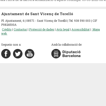
Ajuntament de Sant Vicenç de Torelló
Pl. Ajuntament, 6 | 08571 - Sant Vicenç de Torelló | Tel. 938 590 003 | CIF
P0826500A
Crèdits
|
Contactar
|
Protecció de dades
|
Avís legal
|
Accessibilitat
|
Mapa
web
Segueix-nos a:
Amb la col·laboració de: