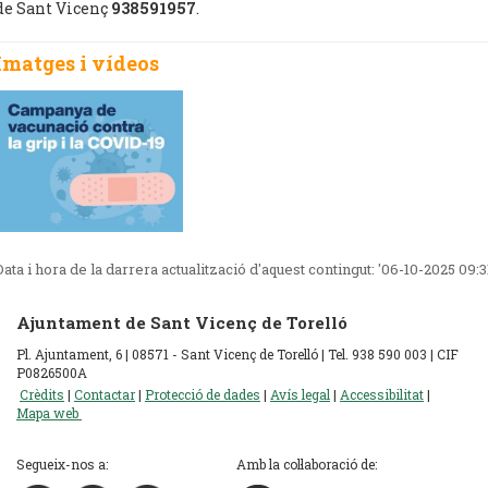
de Sant Vicenç
938591957
.
Imatges i vídeos
Data i hora de la darrera actualització d'aquest contingut:
'06-10-2025 09:3
Ajuntament de Sant Vicenç de Torelló
Pl. Ajuntament, 6 | 08571 - Sant Vicenç de Torelló | Tel. 938 590 003 | CIF
P0826500A
Crèdits
|
Contactar
|
Protecció de dades
|
Avís legal
|
Accessibilitat
|
Mapa web
Segueix-nos a:
Amb la col·laboració de: