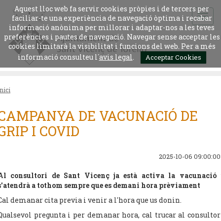
Aquest lloc web fa servir cookies pròpies i de tercers per
faciliar-te una experiència de navegació òptima i recabar
informació anònima per millorar i adaptar-nos a les teves
preferències i pautes de navegació. Navegar sense acceptar les
cookies limitarà la visibilitat i funcions del web. Per a més
informació consulteu l´
avis legal
.
Acceptar Cookies
Inici
CAMPANYA DE VACUNACIÓ DE
GRIP I COVID
2025-10-06 09:00:00
Al consultori de Sant Vicenç ja està activa la vacunació 
s'atendrà a tothom sempre que es demani hora prèviament
Cal demanar cita previa i venir a l'hora que us donin.
Qualsevol pregunta i per demanar hora, cal trucar al consultor