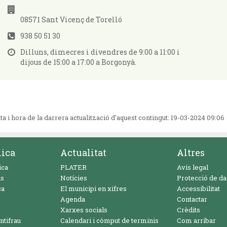
08571 Sant Vicenç de Torelló
938 50 51 30
Dilluns, dimecres i divendres de 9:00 a 11:00 i
dijous de 15:00 a 17:00 a Borgonyà.
ta i hora de la darrera actualització d'aquest contingut:
19-03-2024 09:06
nica
Actualitat
Altres
ica
PLATER
Avís legal
ls
Notícies
Protecció de d
ca
El municipi en xifres
Accessibilitat
Agenda
Contactar
Xarxes socials
Crèdits
ntifrau
Calendari i còmput de terminis
Com arribar