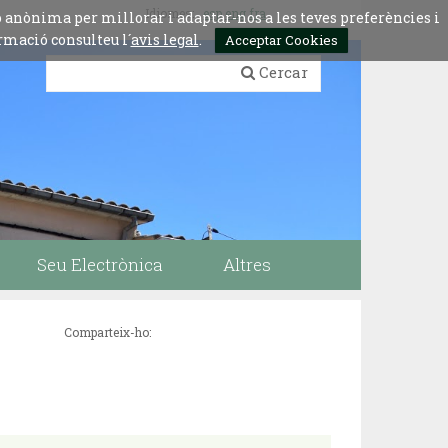
Idiomes:
esp
eng
fra
ó anònima per millorar i adaptar-nos a les teves preferències i
rmació consulteu l´
avis legal
.
Acceptar Cookies
Cercar
Seu Electrònica
Altres
Comparteix-ho: