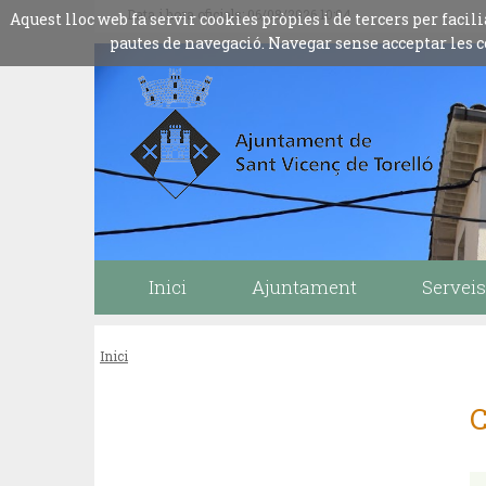
Data i hora oficials: 06/08/2026
10:04
Aquest lloc web fa servir cookies pròpies i de tercers per fac
pautes de navegació. Navegar sense acceptar les c
Inici
Ajuntament
Serveis
Inici
C