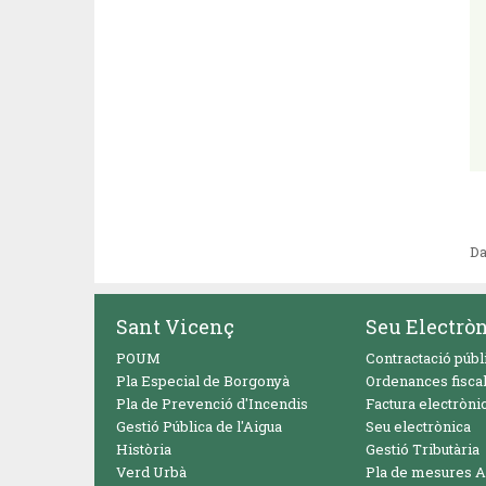
Da
Sant Vicenç
Seu Electrò
POUM
Contractació públ
Pla Especial de Borgonyà
Ordenances fisca
Pla de Prevenció d'Incendis
Factura electròni
Gestió Pública de l'Aigua
Seu electrònica
Història
Gestió Tributària
Verd Urbà
Pla de mesures A