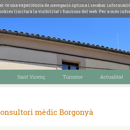
ZOOM: Amplieu amb CTRL+ / Reduïu amb CTRL-
iliar-te una experiència de navegació òptima i recabar informaci
ookies limitarà la visibilitat i funcions del web. Per a més info
Sant Vicenç
Turisme
Actualitat
onsultori mèdic Borgonyà