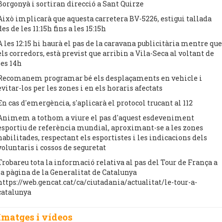
Borgonyà i sortiran direcció a Sant Quirze
Això implicarà que aquesta carretera BV-5226, estigui tallada
des de les 11:15h fins a les 15:15h
A les 12:15 hi haurà el pas de la caravana publicitària mentre que
els corredors, està previst que arribin a Vila-Seca al voltant de
les 14h
Recomanem programar bé els desplaçaments en vehicle i
evitar-los per les zones i en els horaris afectats
En cas d'emergència, s'aplicarà el protocol trucant al 112
Animem a tothom a viure el pas d'aquest esdeveniment
esportiu de referència mundial, aproximant-se a les zones
habilitades, respectant els esportistes i les indicacions dels
voluntaris i cossos de seguretat
Trobareu tota la informació relativa al pas del Tour de França a
la pàgina de la Generalitat de Catalunya
https://web.gencat.cat/ca/ciutadania/actualitat/le-tour-a-
catalunya
Imatges i vídeos