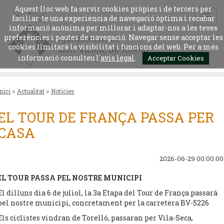
Aquest lloc web fa servir cookies pròpies i de tercers per
faciliar-te una experiència de navegació òptima i recabar
informació anònima per millorar i adaptar-nos a les teves
preferències i pautes de navegació. Navegar sense acceptar les
cookies limitarà la visibilitat i funcions del web. Per a més
informació consulteu l´
avis legal
.
Acceptar Cookies
Inici
>
Actualitat
>
Notícies
EL TOUR DE FRANÇA PASSA PER
CASA
2026-06-29 00:00:00
EL TOUR PASSA PEL NOSTRE MUNICIPI
El dilluns dia 6 de juliol, la 3a Etapa del Tour de França passarà
pel nostre municipi, concretament per la carretera BV-5226
Els ciclistes vindran de Torelló, passaran per Vila-Seca,