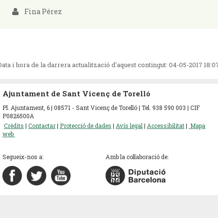
Fina Pérez
Data i hora de la darrera actualització d'aquest contingut:
04-05-2017 18:0
Ajuntament de Sant Vicenç de Torelló
Pl. Ajuntament, 6 | 08571 - Sant Vicenç de Torelló | Tel. 938 590 003 | CIF
P0826500A
Crèdits
|
Contactar
|
Protecció de dades
|
Avís legal
|
Accessibilitat
|
Mapa
web
Segueix-nos a:
Amb la col·laboració de: