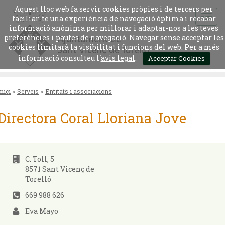
Aquest lloc web fa servir cookies pròpies i de tercers per
faciliar-te una experiència de navegació òptima i recabar
informació anònima per millorar i adaptar-nos a les teves
preferències i pautes de navegació. Navegar sense acceptar les
cookies limitarà la visibilitat i funcions del web. Per a més
informació consulteu l´
avis legal
.
Acceptar Cookies
Inici
>
Serveis
>
Entitats i associacions
Directora Coral Lloriana Jove
C. Toll, 5
8571 Sant Vicenç de
Torelló
669 988 626
Eva Mayo