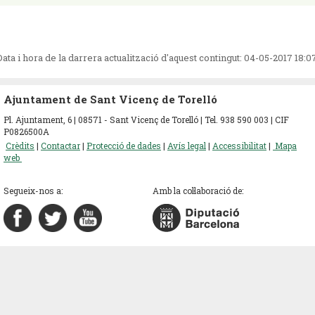
Data i hora de la darrera actualització d'aquest contingut:
04-05-2017 18:0
Ajuntament de Sant Vicenç de Torelló
Pl. Ajuntament, 6 | 08571 - Sant Vicenç de Torelló | Tel. 938 590 003 | CIF
P0826500A
Crèdits
|
Contactar
|
Protecció de dades
|
Avís legal
|
Accessibilitat
|
Mapa
web
Segueix-nos a:
Amb la col·laboració de: