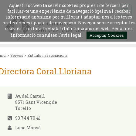
Aquest lloc web fa servir cookies pròpies i de tercers per
faciliar-te una experiència de navegació òptima i recabar
informació anònima per millorar i adaptar-nos a les teves
preferències i pautes de navegació. Navegar sense acceptar les
cookies limitarà la visibilitat i funcions del web. Per a més
informació consulteu l´
avis legal
.
Acceptar Cookies
Inici
>
Serveis
>
Entitats i associacions
Directora Coral Lloriana
Av. del Castell
8571 Sant Vicenç de
Torelló
93 744 70 41
Lupe Monsó