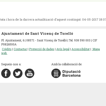
Data i hora de la darrera actualització d'aquest contingut:
04-05-2017 18:0
Ajuntament de Sant Vicenç de Torelló
Pl. Ajuntament, 6 | 08571 - Sant Vicenç de Torelló | Tel. 938 590 003 | CIF
P0826500A
Crèdits
|
Contactar
|
Protecció de dades
|
Avís legal
|
Accessibilitat
|
Mapa
web
Segueix-nos a:
Amb la col·laboració de: