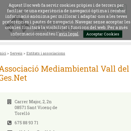
Aquest lloc web fa servir cookies pròpies i de tercers per
faciliar-te una experiència de navegació òptima i recabar
informació anònima per millorar i adaptar-nos a les teves
preferències i pautes de navegació. Navegar sense acceptar les
cookies limitarà la visibilitat i funcions del web. Per a més
informació consulteu l´
avis legal
.
Acceptar Cookies
Inici
>
Serveis
>
Entitats i associacions
Associació Mediambiental Vall del
Ges.Net
Carrer Major, 2, 2n
08571 Sant Vicenç de
Torelló
675 88 93 71