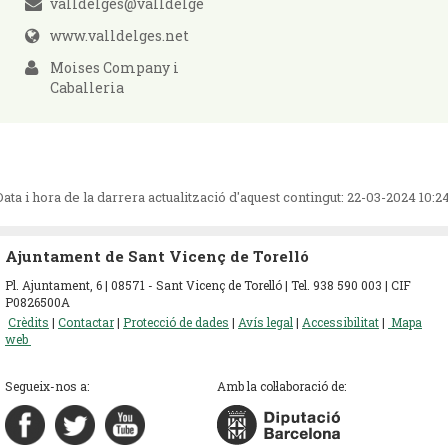
valldelges@valldelges.net
www.valldelges.net
Moises Company i
Caballeria
Data i hora de la darrera actualització d'aquest contingut:
22-03-2024 10:2
Ajuntament de Sant Vicenç de Torelló
Pl. Ajuntament, 6 | 08571 - Sant Vicenç de Torelló | Tel. 938 590 003 | CIF
P0826500A
Crèdits
|
Contactar
|
Protecció de dades
|
Avís legal
|
Accessibilitat
|
Mapa
web
Segueix-nos a:
Amb la col·laboració de: