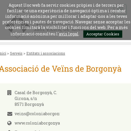
Aquest lloc web fa servir cookies pròpies i de tercers per
faciliar-te una experiència de navegació òptima i recabar
informació anònima per millorar i adaptar-nos a les teves
preferències i pautes de navegació. Navegar sense acceptar les
cookies limitarà la visibilitat i funcions del web. Per a més
informació consulteu l´
avis legal
.
Acceptar Cookies
Inici
>
Serveis
>
Entitats i associacions
Associació de Veïns de Borgonyà
Casal de Borgonyà, C.
Girona, s/n
8571 Borgonyà
veins@coloniaborgonya.cat
www.coloniaborgonya.cat