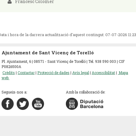
Francesc Colomer
Data i hora de la darrera actualització d'aquest contingut:
07-07-2026 11:2
Ajuntament de Sant Vicenç de Torelló
Pl. Ajuntament, 6 | 08571 - Sant Vicenç de Torelló | Tel. 938 590 003 | CIF
P0826500A
Crèdits
|
Contactar
|
Protecció de dades
|
Avís legal
|
Accessibilitat
|
Mapa
web
Segueix-nos a:
Amb la col·laboració de: