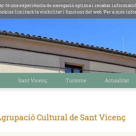
ZOOM: Amplieu amb CTRL+ / Reduïu amb CTRL-
iliar-te una experiència de navegació òptima i recabar informaci
ookies limitarà la visibilitat i funcions del web. Per a més info
Sant Vicenç
Turisme
Actualitat
grupació Cultural de Sant Vicenç