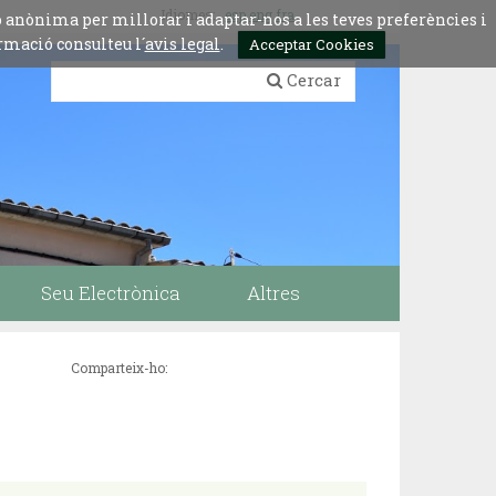
Idiomes:
esp
eng
fra
ó anònima per millorar i adaptar-nos a les teves preferències i
rmació consulteu l´
avis legal
.
Acceptar Cookies
Cercar
Seu Electrònica
Altres
Comparteix-ho: