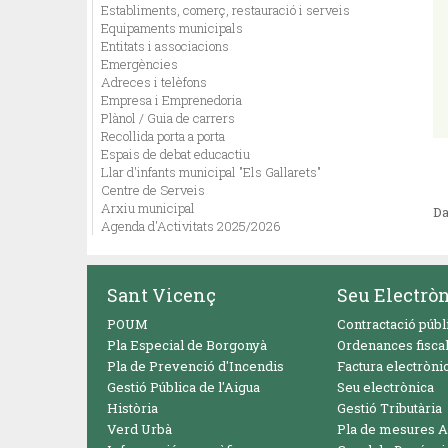
Establiments, comerç, restauració i serveis
Equipaments municipals
Entitats i associacions
Emergències
Adreces i telèfons
Empresa i Emprenedoria
Plànol / Guia de carrers
Recollida porta a porta
Espais de debat educactiu
Llar d'infants municipal "Els Gallarets"
Centre de Serveis
Arxiu municipal
Da
Agenda d'Activitats 2025/2026
Sant Vicenç
Seu Electrò
POUM
Contractació públ
Pla Especial de Borgonyà
Ordenances fisca
Pla de Prevenció d'Incendis
Factura electròni
Gestió Pública de l'Aigua
Seu electrònica
Història
Gestió Tributària
Verd Urbà
Pla de mesures A