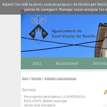
Data i hora oficials: 07/08/2026
10:17
Aquest lloc web fa servir cookies pròpies i de tercers per fac
pautes de navegació. Navegar sense acceptar les c
Inici
Ajuntament
Serveis
Inici
>
Serveis
>
Entitats i associacions
Serveis
A
Pressupostos participatius LA PARTICIPADA
ESCLATATS. Butlletí municipal
Servei local d'ocupació