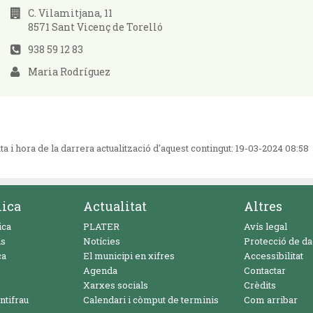
C. Vilamitjana, 11
8571 Sant Vicenç de Torelló
938 59 12 83
Maria Rodríguez
ta i hora de la darrera actualització d'aquest contingut:
19-03-2024 08:58
nica
Actualitat
Altres
ica
PLATER
Avís legal
ls
Notícies
Protecció de d
ca
El municipi en xifres
Accessibilitat
Agenda
Contactar
Xarxes socials
Crèdits
ntifrau
Calendari i còmput de terminis
Com arribar