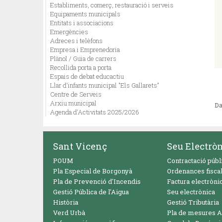
Establiments, comerç, restauració i serveis
Equipaments municipals
Entitats i associacions
Emergències
Adreces i telèfons
Empresa i Emprenedoria
Plànol / Guia de carrers
Recollida porta a porta
Espais de debat educactiu
Llar d'infants municipal "Els Gallarets"
Centre de Serveis
Arxiu municipal
Da
Agenda d'Activitats 2025/2026
Sant Vicenç
Seu Electrò
POUM
Contractació públ
Pla Especial de Borgonyà
Ordenances fisca
Pla de Prevenció d'Incendis
Factura electròni
Gestió Pública de l'Aigua
Seu electrònica
Història
Gestió Tributària
Verd Urbà
Pla de mesures A