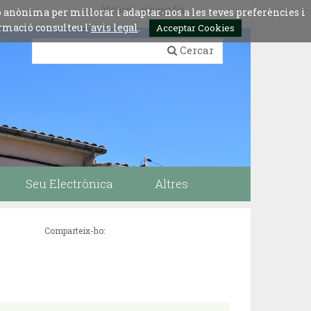
Idiomes:
esp
eng
fra
ó anònima per millorar i adaptar-nos a les teves preferències i
rmació consulteu l´
avis legal
.
Acceptar Cookies
Cercar
Seu Electrònica
Altres
Comparteix-ho: