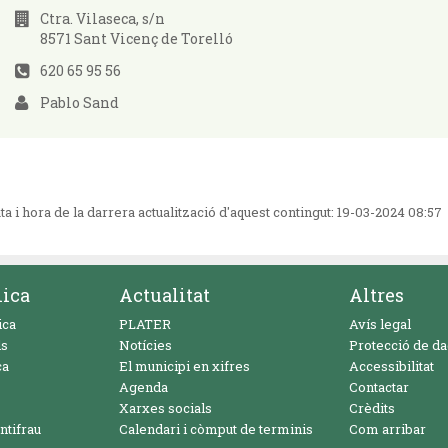
Ctra. Vilaseca, s/n
8571 Sant Vicenç de Torelló
620 65 95 56
Pablo Sand
ta i hora de la darrera actualització d'aquest contingut:
19-03-2024 08:57
nica
Actualitat
Altres
ica
PLATER
Avís legal
ls
Notícies
Protecció de d
ca
El municipi en xifres
Accessibilitat
Agenda
Contactar
Xarxes socials
Crèdits
ntifrau
Calendari i còmput de terminis
Com arribar