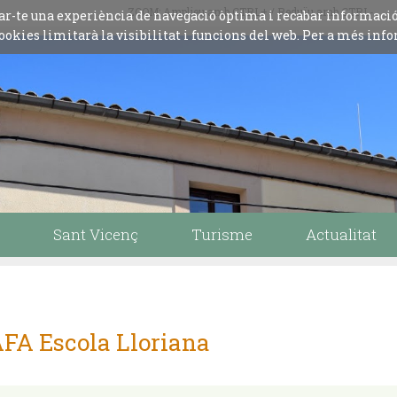
ZOOM: Amplieu amb CTRL+ / Reduïu amb CTRL-
iliar-te una experiència de navegació òptima i recabar informaci
ookies limitarà la visibilitat i funcions del web. Per a més info
Sant Vicenç
Turisme
Actualitat
FA Escola Lloriana