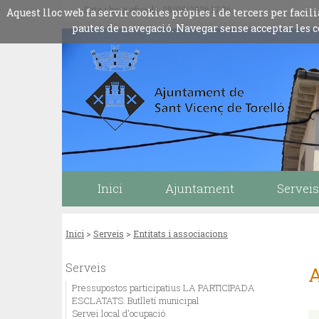
Data i hora oficials: 08/08/2026
17:36
Aquest lloc web fa servir cookies pròpies i de tercers per fac
pautes de navegació. Navegar sense acceptar les c
Inici
Ajuntament
Serveis
Inici
>
Serveis
>
Entitats i associacions
Serveis
A
Pressupostos participatius LA PARTICIPADA
ESCLATATS. Butlletí municipal
Servei local d'ocupació