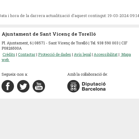
Data i hora de la darrera actualització d'aquest contingut:
19-03-2024 09:1
Ajuntament de Sant Vicenç de Torelló
Pl. Ajuntament, 6 | 08571 - Sant Vicenç de Torelló | Tel. 938 590 003 | CIF
P0826500A
Crèdits
|
Contactar
|
Protecció de dades
|
Avís legal
|
Accessibilitat
|
Mapa
web
Segueix-nos a:
Amb la col·laboració de: