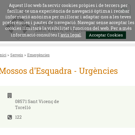
Aquest lloc web fa servir cookies pròpies i de tercers per
faciliar-te una experiència de navegació òptima i recabar
informació anònima per millorar i adaptar-nos a les teves
preferències i pautes de navegació. Navegar sense acceptar les
cookies limitarà la visibilitat i funcions del web. Per a més
informació consulteu l´
avis legal
.
Acceptar Cookies
Inici
>
Serveis
>
Emergències
Mossos d'Esquadra - Urgències
08571 Sant Vicenç de
Torelló
122