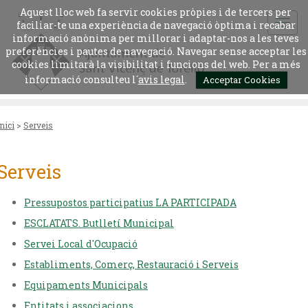
Aquest lloc web fa servir cookies pròpies i de tercers per
faciliar-te una experiència de navegació òptima i recabar
informació anònima per millorar i adaptar-nos a les teves
preferències i pautes de navegació. Navegar sense acceptar les
cookies limitarà la visibilitat i funcions del web. Per a més
informació consulteu l´
avis legal
.
Acceptar Cookies
Inici
>
Serveis
Serveis
Pressupostos participatius LA PARTICIPADA
ESCLATATS. Butlletí Municipal
Servei Local d'Ocupació
Establiments, Comerç, Restauració i Serveis
Equipaments Municipals
Entitats i associacions